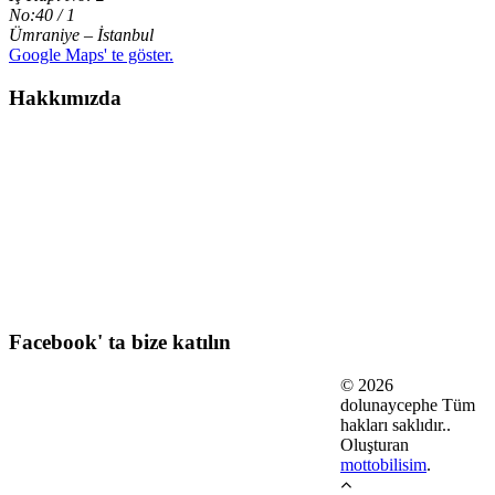
No:40 / 1
Ümraniye – İstanbul
Google Maps' te göster.
Hakkımızda
2014 yılından bu yana alüminyum giydirme cephe sistemleri ve
alüminyum doğrama sektöründe hizmet eden DOLUNAY CEPHE
SİSTEMLERİ, dünyada en gelişmiş ürün ve teknolojileri kullanan
profesyonel bir uygulama firmasıdır. Fabrikamız 1000 m2 kapalı
alan ve açık alan 1200 m2 olmak üzere, ileri teknoloji ürünü olan
makinelerle Maltepe' de üretim yapan DOLUNAY CEPHE
SİSTEMLERİ; dinamik, profesyonel ve kendini sürekli geliştiren
220 kişilik uzman kadrosuyla yurt içi ve yurt dışında önemli
projelere imza atmıştır.
Facebook' ta bize katılın
© 2026
dolunaycephe Tüm
hakları saklıdır.
.
Oluşturan
mottobilisim
.