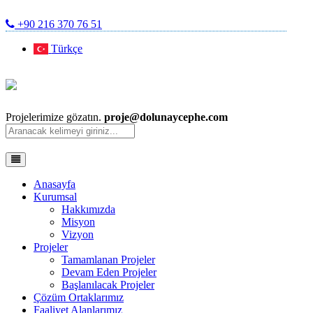
+90 216 370 76 51
Türkçe
Projelerimize gözatın.
proje@dolunaycephe.com
Anasayfa
Kurumsal
Hakkımızda
Misyon
Vizyon
Projeler
Tamamlanan Projeler
Devam Eden Projeler
Başlanılacak Projeler
Çözüm Ortaklarımız
Faaliyet Alanlarımız