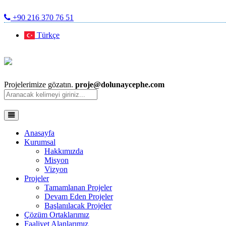
+90 216 370 76 51
Türkçe
Projelerimize gözatın.
proje@dolunaycephe.com
Anasayfa
Kurumsal
Hakkımızda
Misyon
Vizyon
Projeler
Tamamlanan Projeler
Devam Eden Projeler
Başlanılacak Projeler
Çözüm Ortaklarımız
Faaliyet Alanlarımız