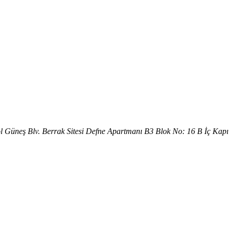
l Güneş Blv. Berrak Sitesi Defne Apartmanı B3 Blok No: 16 B İç Kapı
üminyum doğrama sektöründe hizmet eden DOLUNAY CEPHE SİSTEMLERİ,
alan 1200 m2 olmak üzere, ileri teknoloji ürünü olan makinelerle M
yurt içi ve yurt dışında önemli projelere imza atmıştır.