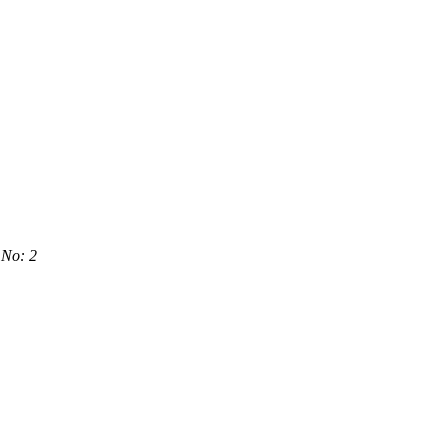
 No: 2
 dünyada en gelişmiş ürün ve teknolojileri kullanan profesyonel
altepe' de üretim yapan DOLUNAY CEPHE SİSTEMLERİ; dinamik,